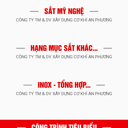
y
được
nhiều
SẮT MỸ NGHỆ
người
quan
CÔNG TY TM & DV XÂY DỰNG CƠ KHÍ AN PHƯƠNG
tâm
và
lựa
ng
chọn
HẠNG MỤC SẮT KHÁC...
i
tại
i
Bình
CÔNG TY TM & DV XÂY DỰNG CƠ KHÍ AN PHƯƠNG
h
Dương
ơng
và
các
,
tỉnh
lân
INOX - TỔNG HỢP...
cận.
CÔNG TY TM & DV XÂY DỰNG CƠ KHÍ AN PHƯƠNG
Trong
t
bài
ng.
viết
này,
chúng
ta
CÔNG TRÌNH TIÊU BIỂU
sẽ