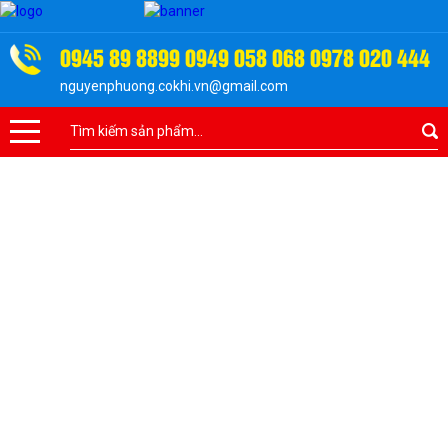
0945 89 8899
0949 058 068
0978 020 444
nguyenphuong.cokhi.vn@gmail.com