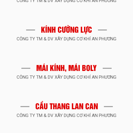
CÔNG TY TM & DV XÂY DỰNG CƠ KHÍ AN PHƯƠNG
ng
bạn.
hà
p
Với
cô
g
tính
nhậ
ợc
năng
chất
KÍNH CƯỜNG LỰC
u
lượng,
CÔNG TY TM & DV XÂY DỰNG CƠ KHÍ AN PHƯƠNG
thiết
kế
đẹp
,
mắt
và
MÁI KÍNH, MÁI BOLY
khả
năng
CÔNG TY TM & DV XÂY DỰNG CƠ KHÍ AN PHƯƠNG
t
chống
ng.
thời
y
tiết,
ng
cửa
o
CẦU THANG LAN CAN
nhôm
Xingfa
CÔNG TY TM & DV XÂY DỰNG CƠ KHÍ AN PHƯƠNG
đang
ngày
i
càng