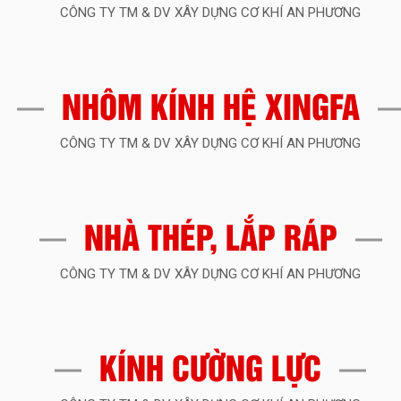
nhôm Xingfa và tại 
lựa chọn hoàn hảo 
của bạn.
NHÔM KÍNH HỆ XINGFA
CÔNG TY TM & DV XÂY DỰNG CƠ KHÍ AN PHƯƠNG
NHÀ THÉP, LẮP RÁP
CÔNG TY TM & DV XÂY DỰNG CƠ KHÍ AN PHƯƠNG
KÍNH CƯỜNG LỰC
CÔNG TY TM & DV XÂY DỰNG CƠ KHÍ AN PHƯƠNG