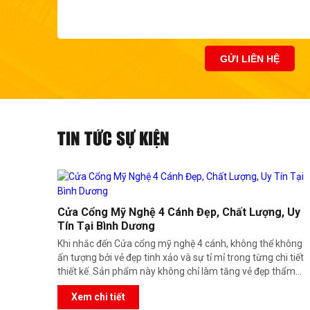
TIN TỨC SỰ KIỆN
Cửa Cổng Mỹ Nghệ 4 Cánh Đẹp, Chất Lượng, Uy
Tín Tại Bình Dương
Khi nhắc đến Cửa cổng mỹ nghệ 4 cánh, không thể không
ấn tượng bởi vẻ đẹp tinh xảo và sự tỉ mỉ trong từng chi tiết
thiết kế. Sản phẩm này không chỉ làm tăng vẻ đẹp thẩm
mỹ cho bất kỳ không gian nào mà còn đảm bảo an toàn
Xem chi tiết
tối đa. Hãy cùng khám phá sự kết hợp hoàn hảo giữa nghệ
thuật và công năng qua từng chi tiết của Cửa cổng mỹ
nghệ 4 cánh, đem lại điểm nhấn đặc biệt cho ngôi nhà của
bạn.