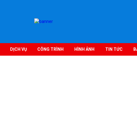
DỊCH VỤ
CÔNG TRÌNH
HÌNH ẢNH
TIN TỨC
B