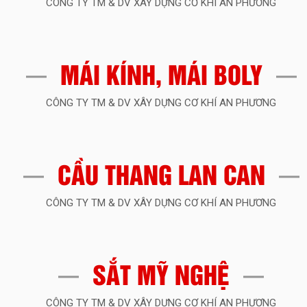
MÁI KÍNH, MÁI BOLY
CÔNG TY TM & DV XÂY DỰNG CƠ KHÍ AN PHƯƠNG
CẦU THANG LAN CAN
CÔNG TY TM & DV XÂY DỰNG CƠ KHÍ AN PHƯƠNG
SẮT MỸ NGHỆ
CÔNG TY TM & DV XÂY DỰNG CƠ KHÍ AN PHƯƠNG