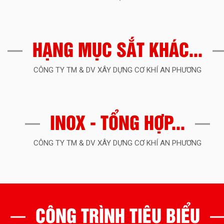
HẠNG MỤC SẮT KHÁC...
CÔNG TY TM & DV XÂY DỰNG CƠ KHÍ AN PHƯƠNG
INOX - TỔNG HỢP...
CÔNG TY TM & DV XÂY DỰNG CƠ KHÍ AN PHƯƠNG
CÔNG TRÌNH TIÊU BIỂU
CÔNG TY TM & DV XÂY DỰNG CƠ KHÍ AN PHƯƠNG