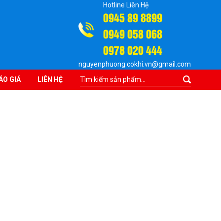
Hotline Liên Hệ
0945 89 8899
0949 058 068
0978 020 444
nguyenphuong.cokhi.vn@gmail.com
ÁO GIÁ
LIÊN HỆ