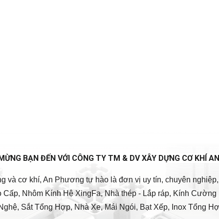
MỪNG BẠN ĐẾN VỚI CÔNG TY TM & DV XÂY DỰNG CƠ KHÍ A
ng và cơ khí, An Phương tự hào là đơn vị uy tín, chuyên nghiệ
ao Cấp, Nhôm Kính Hệ XingFa, Nhà thép - Lắp ráp, Kính Cường 
Nghệ, Sắt Tổng Hợp, Nhà Xe, Mái Ngói, Bạt Xếp, Inox Tổng Hợp