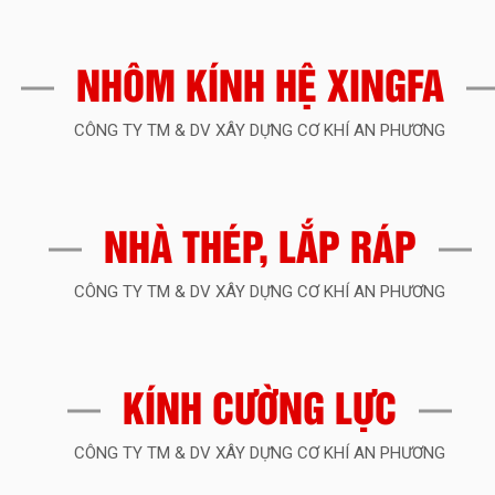
nhôm Xingfa và tại 
lựa chọn hoàn hảo 
của bạn.
NHÔM KÍNH HỆ XINGFA
CÔNG TY TM & DV XÂY DỰNG CƠ KHÍ AN PHƯƠNG
NHÀ THÉP, LẮP RÁP
CÔNG TY TM & DV XÂY DỰNG CƠ KHÍ AN PHƯƠNG
KÍNH CƯỜNG LỰC
CÔNG TY TM & DV XÂY DỰNG CƠ KHÍ AN PHƯƠNG