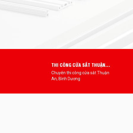
 MÁI NGÓI
THI CÔNG CỬA SẮT THUẬN
 TÂM - UY
AN
ất nhiều
Chuyên thi công cửa sắt Thuận
G
 vụ thi công
An, Bình Dương
g phải ai
ác tiêu chí
 chất lượng.
i viết dưới
 thi công
 tận tâm,