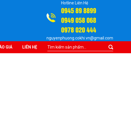
Hotline Liên Hệ
0945 89 8899
0949 058 068
0978 020 444
nguyenphuong.cokhi.vn@gmail.com
ÁO GIÁ
LIÊN HỆ