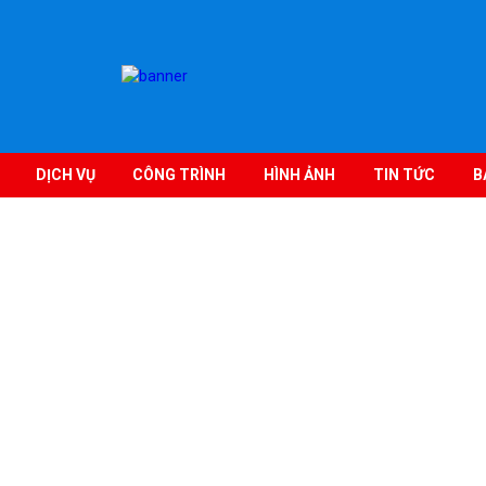
DỊCH VỤ
CÔNG TRÌNH
HÌNH ẢNH
TIN TỨC
B