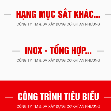
HẠNG MỤC SẮT KHÁC...
CÔNG TY TM & DV XÂY DỰNG CƠ KHÍ AN PHƯƠNG
INOX - TỔNG HỢP...
CÔNG TY TM & DV XÂY DỰNG CƠ KHÍ AN PHƯƠNG
CÔNG TRÌNH TIÊU BIỂU
CÔNG TY TM & DV XÂY DỰNG CƠ KHÍ AN PHƯƠNG