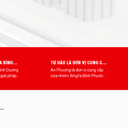
A BÌNH
TỰ HÀO LÀ ĐƠN VỊ CUNG CẤP
 CHỌN HOÀN
CỬA NHÔM XINGFA BÌNH
ình Dương
An Phương là đơn vị cung cấp
HÀ CỦA BẠN
PHƯỚC HÀNG ĐẦU
giải pháp
cửa nhôm Xingfa Bình Phước
o vệ ngôi
uy tín và chuyên nghiệp được
nh năng chất
nhiều khách hàng công nhận.
 mắt và khả
t, cửa nhôm
càng được
âm và lựa
 và các tỉnh
ết này,
u về cửa