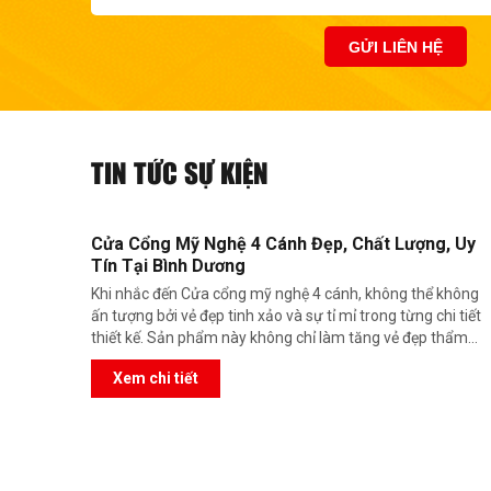
TIN TỨC SỰ KIỆN
Cửa Cổng Mỹ Nghệ 4 Cánh Đẹp, Chất Lượng, Uy
Tín Tại Bình Dương
Khi nhắc đến Cửa cổng mỹ nghệ 4 cánh, không thể không
ấn tượng bởi vẻ đẹp tinh xảo và sự tỉ mỉ trong từng chi tiết
thiết kế. Sản phẩm này không chỉ làm tăng vẻ đẹp thẩm
mỹ cho bất kỳ không gian nào mà còn đảm bảo an toàn
Xem chi tiết
tối đa. Hãy cùng khám phá sự kết hợp hoàn hảo giữa nghệ
thuật và công năng qua từng chi tiết của Cửa cổng mỹ
nghệ 4 cánh, đem lại điểm nhấn đặc biệt cho ngôi nhà của
bạn.