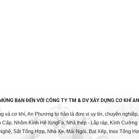
MỪNG BẠN ĐẾN VỚI CÔNG TY TM & DV XÂY DỰNG CƠ KHÍ A
ng và cơ khí, An Phương tự hào là đơn vị uy tín, chuyên nghiệ
ao Cấp, Nhôm Kính Hệ XingFa, Nhà thép - Lắp ráp, Kính Cường 
Nghệ, Sắt Tổng Hợp, Nhà Xe, Mái Ngói, Bạt Xếp, Inox Tổng Hợp